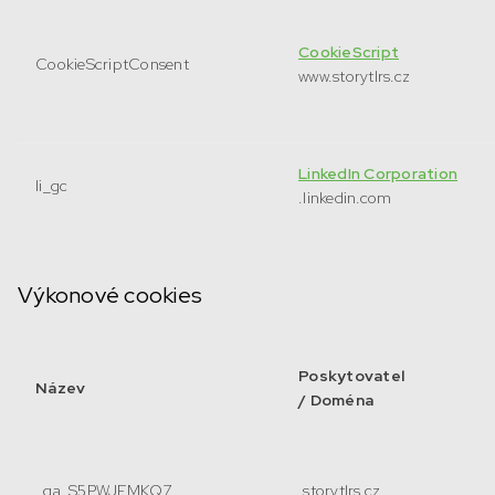
CookieScript
CookieScriptConsent
www.storytlrs.cz
LinkedIn Corporation
li_gc
.linkedin.com
Výkonové cookies
Poskytovatel
Název
/ Doména
_ga_S5PWJFMKQ7
.storytlrs.cz