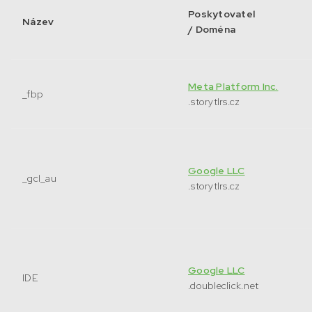
Poskytovatel
Název
/ Doména
Meta Platform Inc.
_fbp
.storytlrs.cz
Google LLC
_gcl_au
.storytlrs.cz
Google LLC
IDE
.doubleclick.net