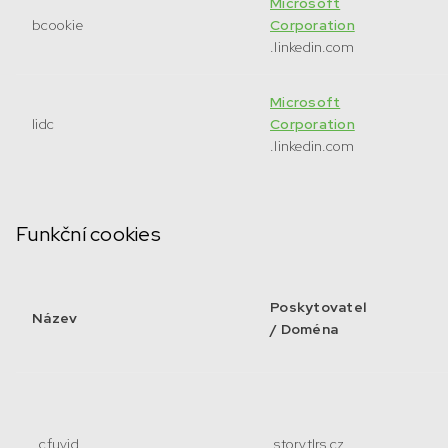
Microsoft
bcookie
Corporation
.linkedin.com
Microsoft
lidc
Corporation
.linkedin.com
Funkční cookies
Poskytovatel
Název
/ Doména
_cfuvid
.storytlrs.cz