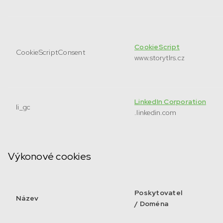
CookieScript
CookieScriptConsent
www.storytlrs.cz
LinkedIn Corporation
li_gc
.linkedin.com
Výkonové cookies
Poskytovatel
Název
/ Doména