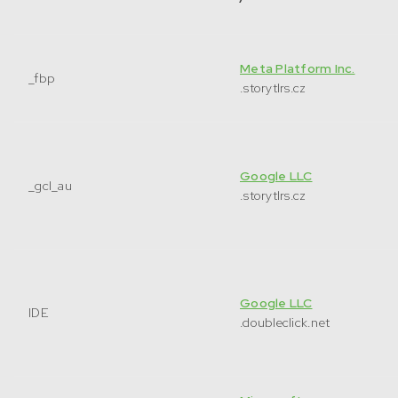
Meta Platform Inc.
_fbp
.storytlrs.cz
Google LLC
_gcl_au
.storytlrs.cz
Google LLC
IDE
.doubleclick.net