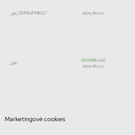
_ga_S5PWJFMKQ7
.storytlrs.cz
Google LLC
_ga
.storytlrs.cz
Marketingové cookies