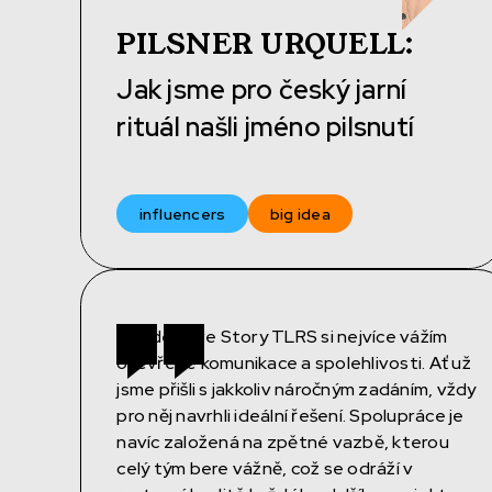
PILSNER URQUELL
:
Jak jsme pro český jarní
rituál našli jméno pilsnutí
influencers
big idea
Na lidech ve Story TLRS si nejvíce vážím
otevřené komunikace a spolehlivosti. Ať už
jsme přišli s jakkoliv náročným zadáním, vždy
pro něj navrhli ideální řešení. Spolupráce je
navíc založená na zpětné vazbě, kterou
celý tým bere vážně, což se odráží v