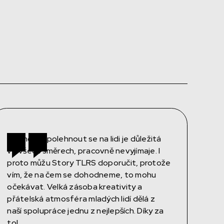
Možnost spolehnout se na lidi je důležitá
ve všech směrech, pracovně nevyjímaje. I
proto můžu Story TLRS doporučit, protože
vím, že na čem se dohodneme, to mohu
očekávat. Velká zásoba kreativity a
přátelská atmosféra mladých lidí dělá z
naší spolupráce jednu z nejlepších. Díky za
to!