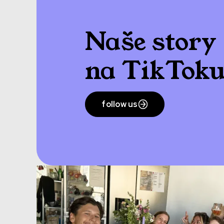
Naše story
na TikTok
follow us