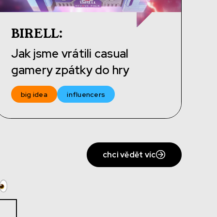
BIRELL
:
Jak jsme vrátili casual
gamery zpátky do hry
big idea
influencers
chci vědět víc
_