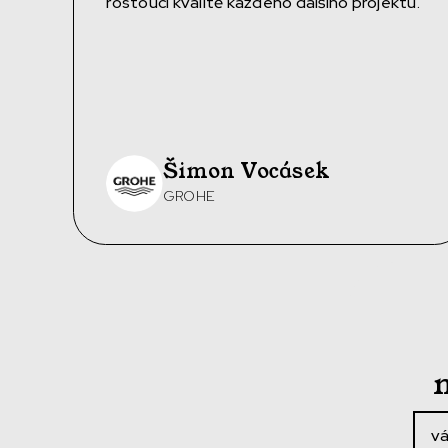
rostoucí kvalitě každého dalšího projektu.
Šimon Vocásek
GROHE