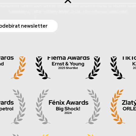
ds
ihlášením k odběru souhlasíte se zpracováním vašeho e-mailu za účelem zasíl
newsletteru. Odběr můžete kdykoli zrušit. Více informací naleznete
v
Zásadách ochrany osobních údajů
.