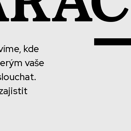
ARAC
víme, kde
kterým vaše
slouchat.
ajistit