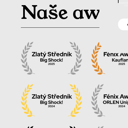
Naše awar
Př