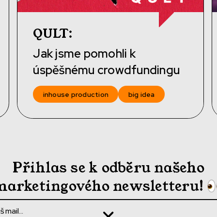
QULT
:
Jak jsme pomohli k
úspěšnému crowdfundingu
inhouse production
big idea
Přihlas se k odběru našeho
marketingového newsletteru!