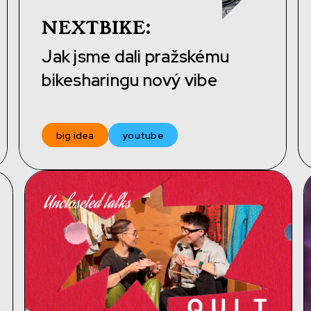
NEXTBIKE
:
Jak jsme dali pražskému
bikesharingu nový vibe
big idea
youtube