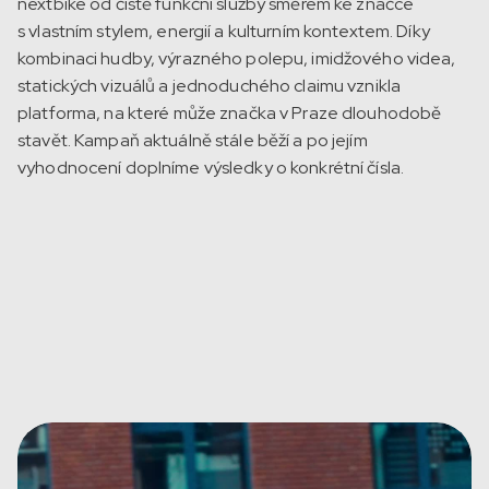
nextbike od čistě funkční služby směrem ke značce
s vlastním stylem, energií a kulturním kontextem. Díky
kombinaci hudby, výrazného polepu, imidžového videa,
statických vizuálů a jednoduchého claimu vznikla
platforma, na které může značka v Praze dlouhodobě
stavět. Kampaň aktuálně stále běží a po jejím
vyhodnocení doplníme výsledky o konkrétní čísla.