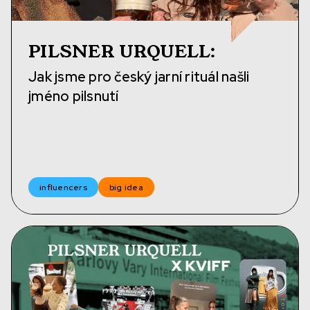
PILSNER URQUELL
:
Jak jsme pro český jarní rituál našli
jméno pilsnutí
influencers
big idea