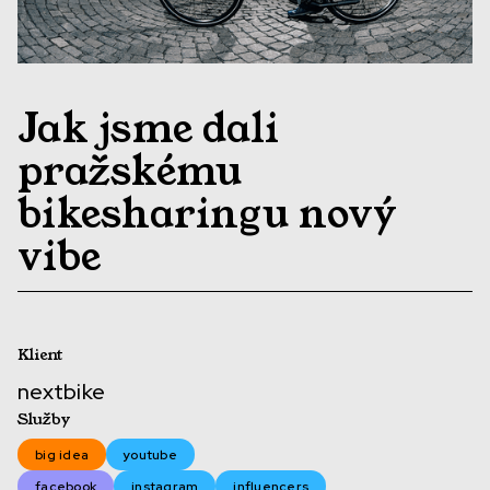
Jak jsme dali
pražskému
bikesharingu nový
vibe
Klient
nextbike
Služby
big idea
youtube
facebook
instagram
influencers