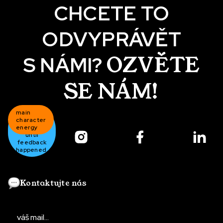
CHCETE TO
ODVYPRÁVĚT
OZVĚTE
S NÁMI?
SE NÁM!
main
once
character
upon
a timeline
energy
Kontaktujte nás