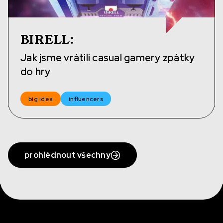
BIRELL
:
Jak jsme vrátili casual gamery zpátky
do hry
big idea
influencers
prohlédnout všechny