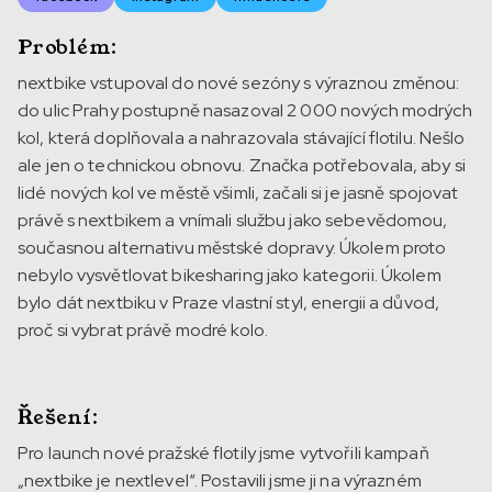
Problém:
nextbike vstupoval do nové sezóny s výraznou změnou:
do ulic Prahy postupně nasazoval 2 000 nových modrých
kol, která doplňovala a nahrazovala stávající flotilu. Nešlo
ale jen o technickou obnovu. Značka potřebovala, aby si
lidé nových kol ve městě všimli, začali si je jasně spojovat
právě s nextbikem a vnímali službu jako sebevědomou,
současnou alternativu městské dopravy. Úkolem proto
nebylo vysvětlovat bikesharing jako kategorii. Úkolem
bylo dát nextbiku v Praze vlastní styl, energii a důvod,
proč si vybrat právě modré kolo.
Řešení:
Pro launch nové pražské flotily jsme vytvořili kampaň
„nextbike je nextlevel“. Postavili jsme ji na výrazném