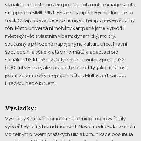
vizuálním refreshi, novém polepu kol a online image spotu
s rapperem SIMILIVINLIFE ze seskupení Rychlí kluci. Jeho
track Chlap udával celé komunikaci tempo i sebevědomý
tón. Místo univerzální mobility kampaně jsme vytvořili
městský svět s vlastním vibem: dynamický, modrý,
současný a přirozeně napojený na kulturu ulice. Hlavní
spot doplnila série kratších formátů a adaptací pro
sociální sítě, které rozvíjely nejen novinku v podobě 2
000 kol v Praze, ale i praktické benefity, jako možnost
jezdit zdarma díky propojení účtu s MultiSport kartou,
Lítačkou nebo ISICem.
Výsledky:
Výsledky:Kampaň pomohla z technické obnovy flotily
vytvořit výrazný brand moment. Nová modrá kola se stala
viditelným prvkem pražských ulic a komunikace posunula