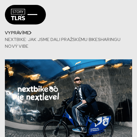
VYPRÁVÍME
NEXTBIKE: JAK JSME DALI PRAŽSKÉMU BIKESHARINGU
NOVÝ VIBE