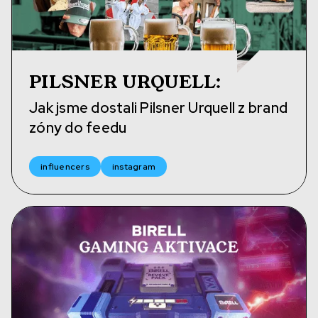
PILSNER URQUELL
:
Jak jsme dostali Pilsner Urquell z brand
zóny do feedu
influencers
instagram