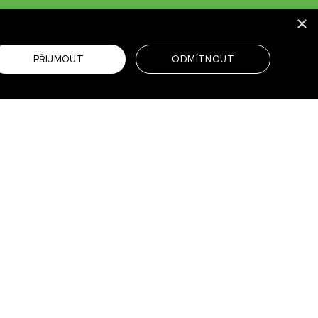
×
PŘIJMOUT
ODMÍTNOUT
M!