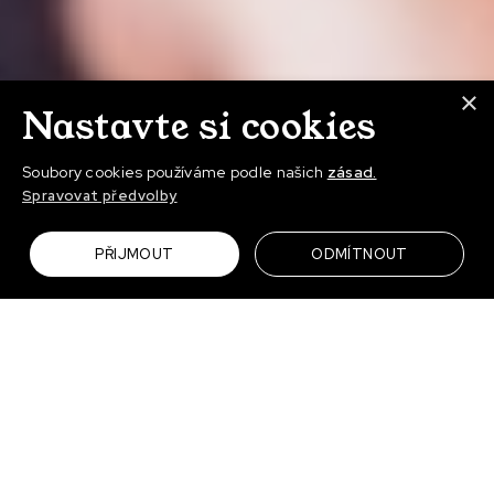
×
Nastavte si cookies
Soubory cookies používáme podle našich
zásad.
Spravovat předvolby
PŘIJMOUT
ODMÍTNOUT
Když nás Grohe oslovilo, věděli jsme, že to bude výzva.
Zadání bylo ambiciózní: Posunout vnímání značky
od luxusu k udržitelnosti. Vymysleli jsme proto kampaň,