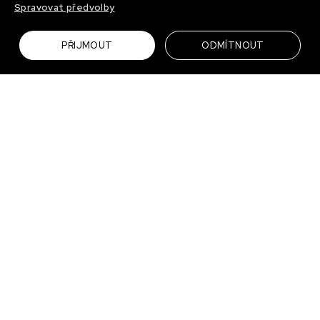
Spravovat předvolby
PŘIJMOUT
ODMÍTNOUT
Zadání a cíle
Klient chtěl dát budově úplně novou tvář, proto jsme začali
názvem. K němu jsme pak přidali novou vizuální identitu
a komunikační strategií. V rámci strategie bylo zásadní
představit dům Radost jako atraktivní a neotřelé místo pro
kancelář a přivést první nájemníky.
Požadavky klienta