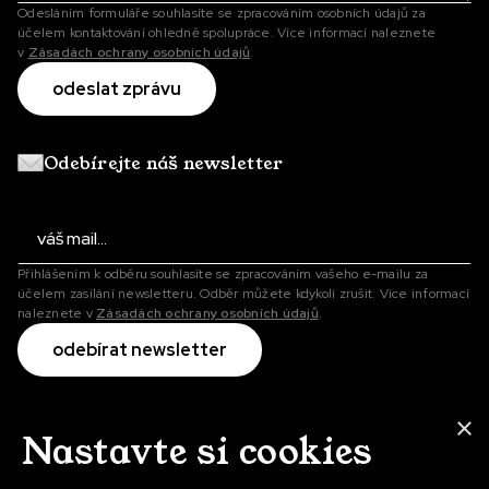
Odesláním formuláře souhlasíte se zpracováním osobních údajů za
účelem kontaktování ohledně spolupráce. Více informací naleznete
v
Zásadách ochrany osobních údajů
.
Odebírejte náš newsletter
Přihlášením k odběru souhlasíte se zpracováním vašeho e-mailu za
účelem zasílání newsletteru. Odběr můžete kdykoli zrušit. Více informací
naleznete v
Zásadách ochrany osobních údajů
.
×
Nastavte si cookies