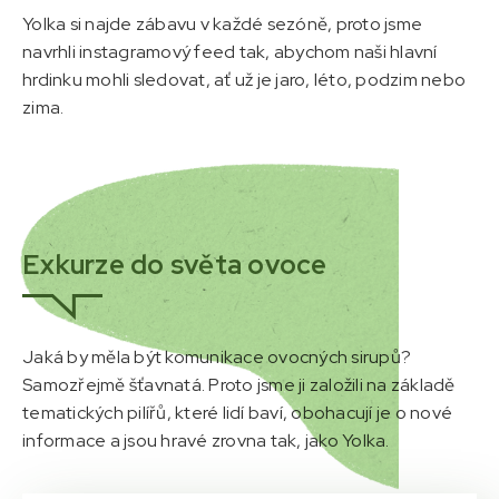
Yolka si najde zábavu v každé sezóně, proto jsme
navrhli instagramový feed tak, abychom naši hlavní
hrdinku mohli sledovat, ať už je jaro, léto, podzim nebo
zima.
Exkurze do světa ovoce
Jaká by měla být komunikace ovocných sirupů?
Samozřejmě šťavnatá. Proto jsme ji založili na základě
tematických pilířů, které lidí baví, obohacují je o nové
informace a jsou hravé zrovna tak, jako Yolka.