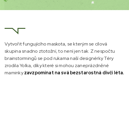
Vytvořit fungujícího maskota, se kterým se cílová
skupina snadno ztotožní, to není jen tak. Z nespočtu
brainstormingů se pod rukama naší designérky Téry
zrodila Yolka, díky které si mohou zaneprázdněné
maminky
zavzpomínat na svá bezstarostná dívčí léta.