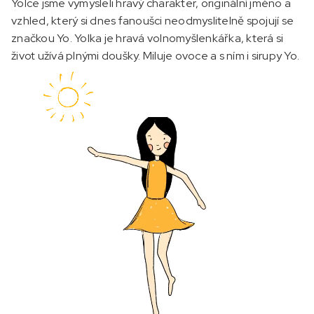
Yolce jsme vymysleli hravý charakter, originální jméno a
vzhled, který si dnes fanoušci neodmyslitelně spojují se
značkou Yo. Yolka je hravá volnomyšlenkářka, která si
život užívá plnými doušky. Miluje ovoce a s ním i sirupy Yo.