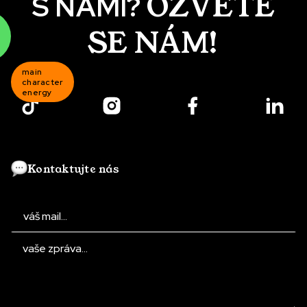
OZVĚTE
S NÁMI?
SE NÁM!
to be
continued...
if the
budget
goes up.
Kontaktujte nás