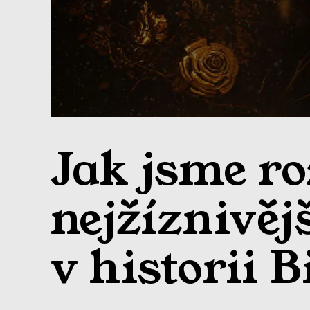
Jak jsme ro
nejžíznivěj
v historii 