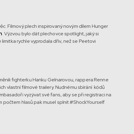
 věc. Filmový plech inspirovaný novým dílem Hunger
h
. Výzvou bylo dát plechovce spotlight, jaký si
e limitka rychle vyprodala dřív, než se Peetovi
proměnili fighterku Hanku Gelnarovou, rappera Renne
ch vlastní filmové trailery. Nudnému sbírání kódů
ambasadoři vyzývat své fans, aby se při registraci na
ším počtem hlasů pak musel splnit #ShockYourself