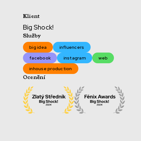
Klient
Big Shock!
Služby
big idea
influencers
facebook
instagram
web
inhouse production
Ocenění