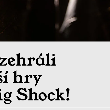
zehráli
ší hry
Big Shock!