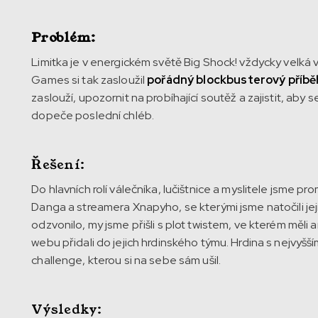
Problém:
Limitka je v energickém světě Big Shock! vždycky velká
Games si tak zasloužil
pořádný blockbusterový příbě
zaslouží, upozornit na probíhající soutěž a zajistit, aby s
dopeče poslední chléb.
Řešení:
Do hlavních rolí válečníka, lučištnice a myslitele jsme 
Danga a streamera Xnapyho, se kterými jsme natočili jeji
odzvonilo, my jsme přišli s plot twistem, ve kterém měli 
webu přidali do jejich hrdinského týmu. Hrdina s nejvyš
challenge, kterou si na sebe sám ušil.
Výsledky: