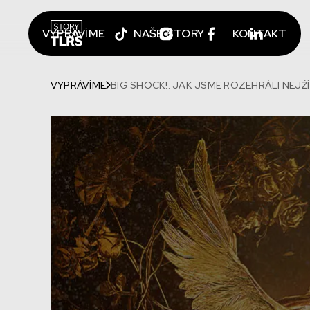
VYPRÁVÍME
NAŠE STORY
KONTAKT
VYPRÁVÍME
BIG SHOCK!: JAK JSME ROZEHRÁLI NEJŽÍ