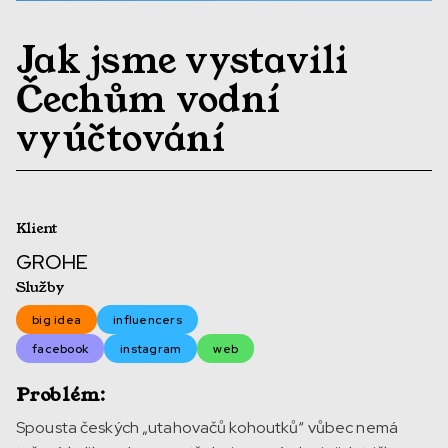
Jak jsme vystavili
Čechům vodní
vyúčtování
Klient
GROHE
Služby
big idea
influencers
facebook
instagram
web
Problém:
Spousta českých „utahovačů kohoutků“ vůbec nemá