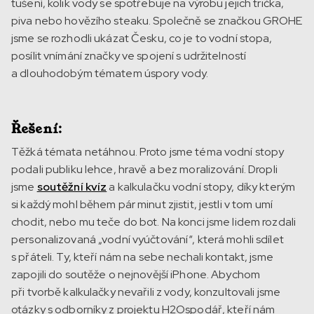
tušení, kolik vody se spotřebuje na výrobu jejich trička,
piva nebo hovězího steaku. Společně se značkou GROHE
jsme se rozhodli ukázat Česku, co je to vodní stopa,
posílit vnímání značky ve spojení s udržitelností
a dlouhodobým tématem úspory vody.
Řešení:
Těžká témata netáhnou. Proto jsme téma vodní stopy
podali publiku lehce, hravě a bez moralizování. Dropli
jsme
soutěžní kvíz
a kalkulačku vodní stopy, díky kterým
si každý mohl během pár minut zjistit, jestli v tom umí
chodit, nebo mu teče do bot. Na konci jsme lidem rozdali
personalizovaná „vodní vyúčtování“, která mohli sdílet
s přáteli. Ty, kteří nám na sebe nechali kontakt, jsme
zapojili do soutěže o nejnovější iPhone. Abychom
při tvorbě kalkulačky nevařili z vody, konzultovali jsme
otázky s odborníky z projektu H2Ospodář, kteří nám