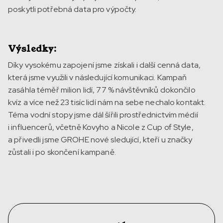
poskytli potřebná data pro výpočty.
Výsledky:
Díky vysokému zapojení jsme získali i další cenná data,
která jsme využili v následující komunikaci. Kampaň
zasáhla téměř milion lidí, 77 % návštěvníků dokončilo
kvíz a více než 23 tisíc lidí nám na sebe nechalo kontakt.
Téma vodní stopy jsme dál šířili prostřednictvím médií
i influencerů, včetně Kovyho a Nicole z Cup of Style,
a přivedli jsme GROHE nové sledující, kteří u značky
zůstali i po skončení kampaně.