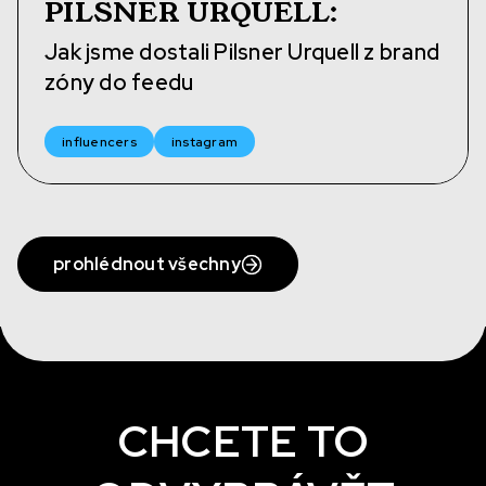
PILSNER URQUELL
:
Jak jsme dostali Pilsner Urquell z brand
zóny do feedu
influencers
instagram
prohlédnout všechny
CHCETE TO