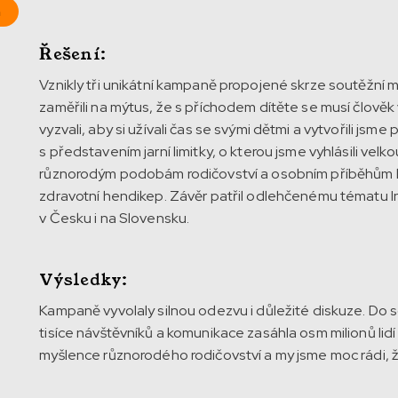
n
Řešení:
Vznikly tři unikátní kampaně propojené skrze soutěžní mi
zaměřili na mýtus, že s příchodem dítěte se musí člověk
vyzvali, aby si užívali čas se svými dětmi a vytvořili jsme p
s představením jarní limitky, o kterou jsme vyhlásili vel
různorodým podobám rodičovství a osobním příběhům lid
zdravotní hendikep. Závěr patřil odlehčenému tématu In
v Česku i na Slovensku.
Výsledky:
Kampaně vyvolaly silnou odezvu i důležité diskuze. Do so
tisíce návštěvníků a komunikace zasáhla osm milionů lid
myšlence různorodého rodičovství a my jsme moc rádi, že