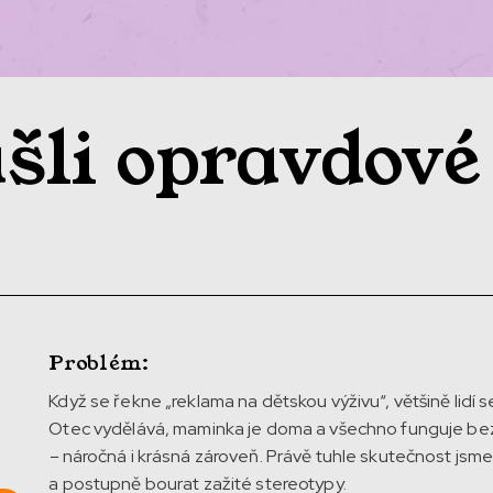
šli opravdové
Problém:
Když se řekne „reklama na dětskou výživu“, většině lidí
Otec vydělává, maminka je doma a všechno funguje bez 
–
náročná i krásná zároveň. Právě tuhle skutečnost jsme
a postupně bourat zažité stereotypy.