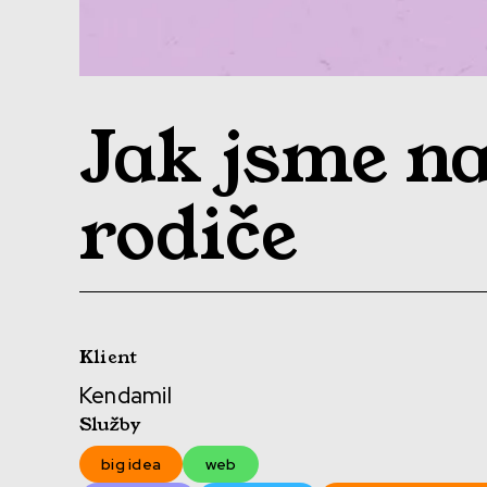
Jak jsme na
rodiče
Klient
Kendamil
Služby
big idea
web