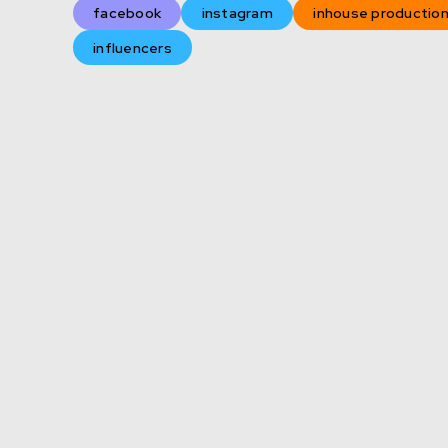
facebook
instagram
inhouse productio
influencers