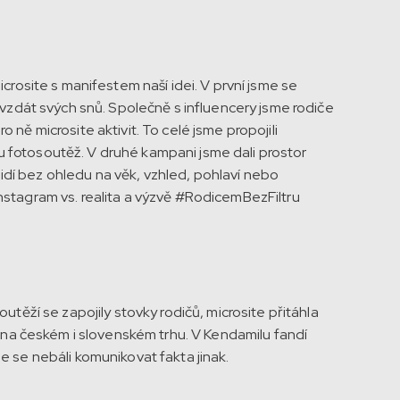
crosite s manifestem naší idei. V první jsme se
 vzdát svých snů. Společně s influencery jsme rodiče
ro ně microsite aktivit. To celé jsme propojili
kou fotosoutěž. V druhé kampani jsme dali prostor
í bez ohledu na věk, vzhled, pohlaví nebo
stagram vs. realita a výzvě #RodicemBezFiltru
utěží se zapojily stovky rodičů, microsite přitáhla
í na českém i slovenském trhu. V Kendamilu fandí
 se nebáli komunikovat fakta jinak.