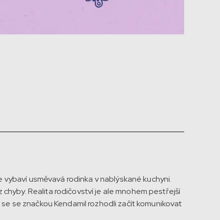
 se vybaví usměvavá rodinka v nablýskané kuchyni.
chyby. Realita rodičovství je ale mnohem pestřejší
 se se značkou Kendamil rozhodli začít komunikovat