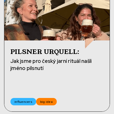
PILSNER URQUELL
:
Jak jsme pro český jarní rituál našli
jméno pilsnutí
influencers
big idea