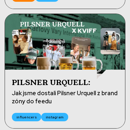
PILSNER URQUELL
:
Jak jsme dostali Pilsner Urquell z brand
zóny do feedu
influencers
instagram