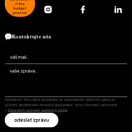
a timeline
if the
after...
budget
until
feedback
goes up.
happened.
Kontaktujte nás
Odesláním formuláře souhlasíte se zpracováním osobních údajů za
účelem kontaktování ohledně spolupráce. Více informací naleznete
v
Zásadách ochrany osobních údajů
.