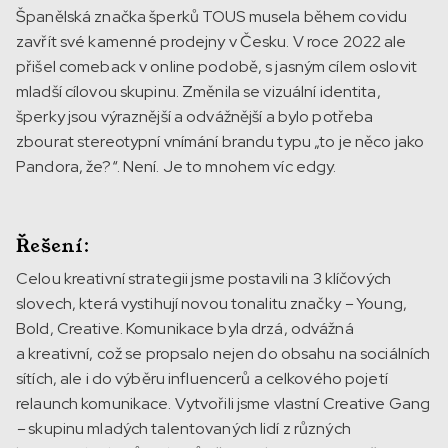
Španělská značka šperků TOUS musela během covidu
zavřít své kamenné prodejny v Česku. V roce 2022 ale
přišel comeback v online podobě, s jasným cílem oslovit
mladší cílovou skupinu. Změnila se vizuální identita,
šperky jsou výraznější a odvážnější a bylo potřeba
zbourat stereotypní vnímání brandu typu „to je něco jako
Pandora, že?“. Není. Je to mnohem víc edgy.
Řešení:
Celou kreativní strategii jsme postavili na 3 klíčových
slovech, která vystihují novou tonalitu značky
–
Young,
Bold, Creative. Komunikace byla drzá, odvážná
a kreativní, což se propsalo nejen do obsahu na sociálních
sítích, ale i do výběru influencerů a celkového pojetí
relaunch komunikace. Vytvořili jsme vlastní Creative Gang
–
skupinu mladých talentovaných lidí z různých