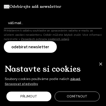
Odebírejte náš newsletter
Přihlášením k odběru souhlasíte se zpracováním vašeho e-mailu za
účelem zasílání newsletteru. Odběr můžete kdykoli zrušit. Více informací
naleznete v
Zásadách ochrany osobních údajů
.
×
Nastavte si cookies
Soubory cookies používáme podle našich
zásad.
Cookies
Spravovat předvolby
Osobní údaje
@2026 Story TLRS
PŘIJMOUT
ODMÍTNOUT