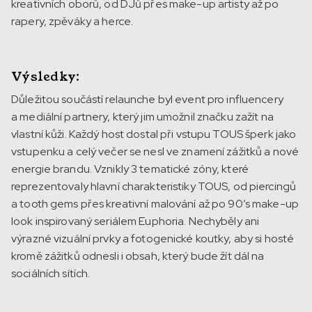
kreativních oborů, od DJů přes make-up artisty až po
rapery, zpěváky a herce.
Výsledky:
Důležitou součástí relaunche byl event pro influencery
a mediální partnery, který jim umožnil značku zažít na
vlastní kůži. Každý host dostal při vstupu TOUS šperk jako
vstupenku a celý večer se nesl ve znamení zážitků a nové
energie brandu. Vznikly 3 tematické zóny, které
reprezentovaly hlavní charakteristiky TOUS, od piercingů
a tooth gems přes kreativní malování až po 90’s make-up
look inspirovaný seriálem Euphoria. Nechyběly ani
výrazné vizuální prvky a fotogenické koutky, aby si hosté
kromě zážitků odnesli i obsah, který bude žít dál na
sociálních sítích.