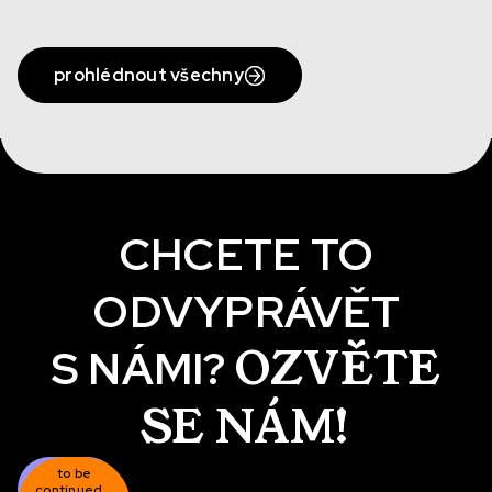
prohlédnout všechny
CHCETE TO
ODVYPRÁVĚT
OZVĚTE
S NÁMI?
SE NÁM!
to be
happily
once
continued...
ever
upon